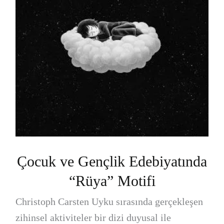
Çocuk ve Gençlik Edebiyatında
“Rüya” Motifi
Christoph Carsten Uyku sırasında gerçekleşen
zihinsel aktiviteler bir dizi duyusal ile