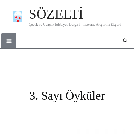
İçeriğe
SÖZELTİ
atla
Çocuk ve Gençlik Edebiyatı Dergisi - İnceleme Araştırma Eleştiri
Ara
3. Sayı Öyküler