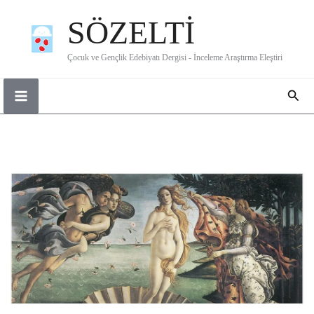
İçeriğe
SÖZELTİ
atla
Çocuk ve Gençlik Edebiyatı Dergisi - İnceleme Araştırma Eleştiri
Ara