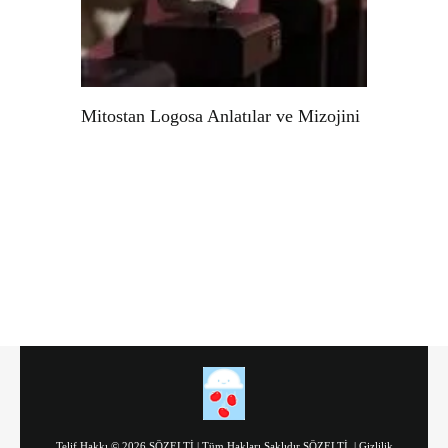
Mitostan Logosa Anlatılar ve Mizojini
Telif Hakkı © 2026 SÖZELTİ | Tüm Hakları Saklıdır SÖZELTİ |
Gizlilik