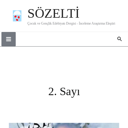
İçeriğe
SÖZELTİ
atla
Çocuk ve Gençlik Edebiyatı Dergisi - İnceleme Araştırma Eleştiri
Ara
2. Sayı