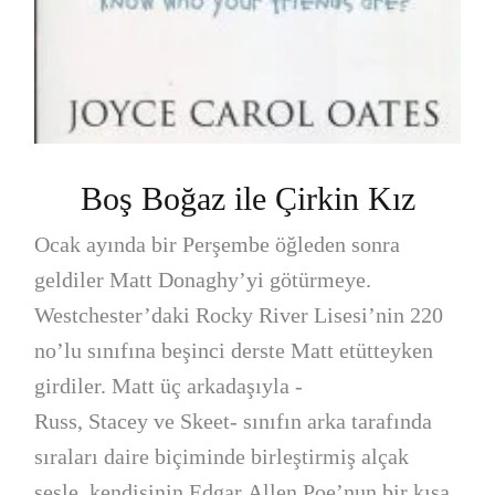
Boş Boğaz ile Çirkin Kız
Ocak ayında bir Perşembe öğleden sonra
geldiler Matt Donaghy’yi götürmeye.
Westchester’daki Rocky River Lisesi’nin 220
no’lu sınıfına beşinci derste Matt etütteyken
girdiler. Matt üç arkadaşıyla -
Russ, Stacey ve Skeet- sınıfın arka tarafında
sıraları daire biçiminde birleştirmiş alçak
sesle, kendisinin Edgar Allen Poe’nun bir kısa