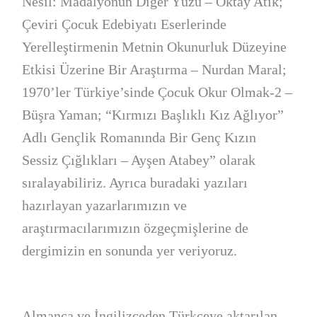
Nesil: Madalyonun Diğer Yüzü – Oktay Atik;
Çeviri Çocuk Edebiyatı Eserlerinde
Yerelleştirmenin Metnin Okunurluk Düzeyine
Etkisi Üzerine Bir Araştırma – Nurdan Maral;
1970’ler Türkiye’sinde Çocuk Okur Olmak-2 –
Büşra Yaman; “Kırmızı Başlıklı Kız Ağlıyor”
Adlı Gençlik Romanında Bir Genç Kızın
Sessiz Çığlıkları – Ayşen Atabey” olarak
sıralayabiliriz. Ayrıca buradaki yazıları
hazırlayan yazarlarımızın ve
araştırmacılarımızın özgeçmişlerine de
dergimizin en sonunda yer veriyoruz.
Almanca ve İngilizceden Türkçeye aktarılan