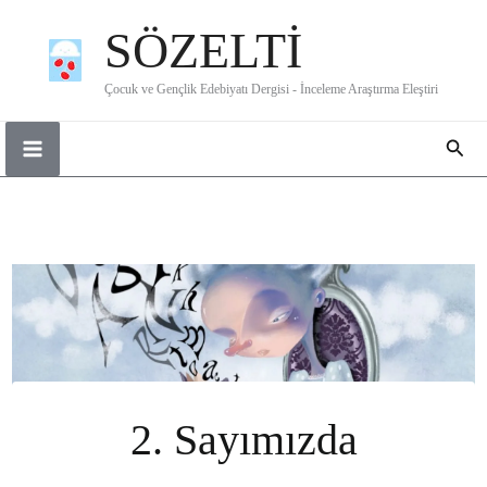
İçeriğe
SÖZELTİ
atla
Çocuk ve Gençlik Edebiyatı Dergisi - İnceleme Araştırma Eleştiri
Ara
2. Sayımızda