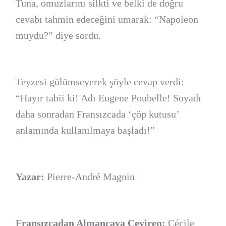
Tuna, omuzlarını silkti ve belki de doğru
cevabı tahmin edeceğini umarak: “Napoleon
muydu?” diye sordu.
Teyzesi gülümseyerek şöyle cevap verdi:
“Hayır tabii ki! Adı Eugene Poubelle! Soyadı
daha sonradan Fransızcada ‘çöp kutusu’
anlamında kullanılmaya başladı!”
Yazar:
Pierre-André Magnin
Fransızcadan Almancaya Çeviren:
Cécile