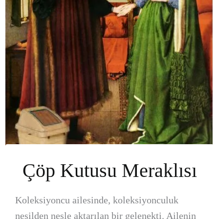
Çöp Kutusu Meraklısı
Koleksiyoncu ailesinde, koleksiyonculuk
nesilden nesle aktarılan bir gelenekti. Ailenin