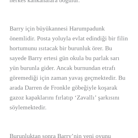
herkes kahkahalara boğulur.
Barry için büyükannesi Harumpadunk
önemlidir. Posta yoluyla evlat edindiği bir filin
hortumunu ısıtacak bir burunluk örer. Bu
sayede Barry ertesi gün okula bu parlak sarı
yün burunla gider. Ancak burnundan etrafı
göremediği için zaman yavaş geçmektedir. Bu
arada Darren de Fronkle göbeğiyle koşarak
gazoz kapaklarını fırlatıp ‘Zavallı’ şarkısını
söylemektedir.
Burunluktan sonra Barry’nin yeni oyunu