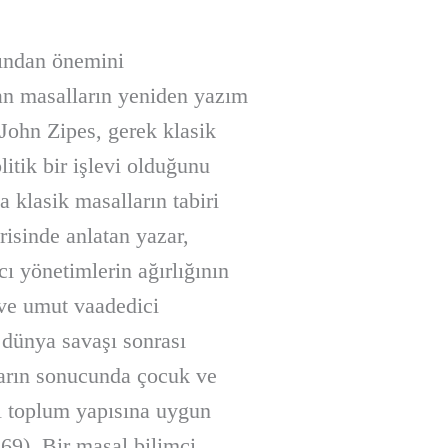
sından önemini
an masalların yeniden yazım
 John Zipes, gerek klasik
itik bir işlevi olduğunu
 klasik masalların tabiri
risinde anlatan yazar,
cı yönetimlerin ağırlığının
 ve umut vaadedici
 dünya savaşı sonrası
ların sonucunda çocuk ve
il toplum yapısına uygun
169). Bir masal bilimci