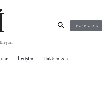
İ
Arama
ABONE OLUN
leştiri
ılar
İletişim
Hakkımızda