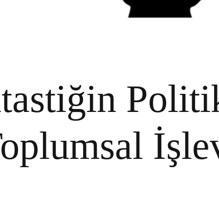
tastiğin Politi
oplumsal İşle