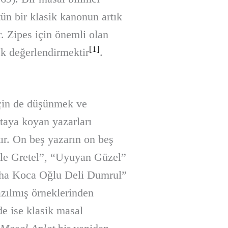
ün bir klasik kanonun artık
r. Zipes için önemli olan
[1]
ek değerlendirmektir
.
için de düşünmek ve
rtaya koyan yazarları
tır. On beş yazarın on beş
ile Gretel”, “Uyuyan Güzel”
Duha Koca Oğlu Deli Dumrul”
zılmış örneklerinden
de ise klasik masal