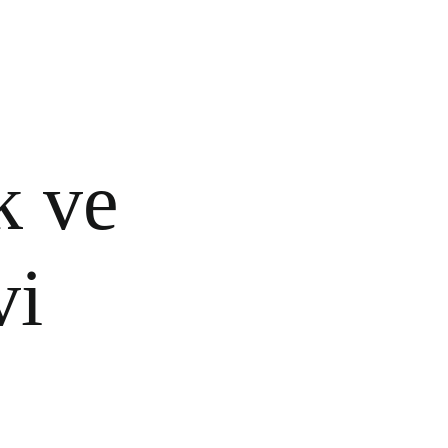
k ve
vi