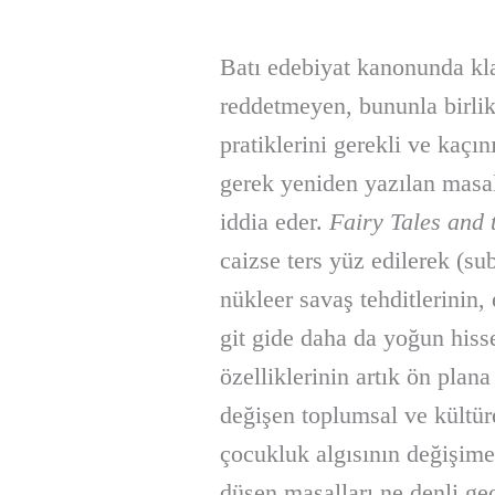
Batı edebiyat kanonunda kla
reddetmeyen, bununla birli
pratiklerini gerekli ve kaçı
gerek yeniden yazılan masall
iddia eder.
Fairy Tales and 
caizse ters yüz edilerek (su
nükleer savaş tehditlerinin,
git gide daha da yoğun hiss
özelliklerinin artık ön pla
değişen toplumsal ve kültür
çocukluk algısının değişime
düşen masalları ne denli geç