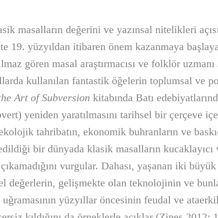
sik masalların değerini ve yazınsal nitelikleri açı
kte 19. yüzyıldan itibaren önem kazanmaya başlay
nılmaz gören masal araştırmacısı ve folklör uzmanı
arda kullanılan fantastik öğelerin toplumsal ve pol
the Art of Subversion
kitabında Batı edebiyatlarında
bvert) yeniden yaratılmasını tarihsel bir çerçeve içe
 ekolojik tahribatın, ekonomik buhranların ve baskı
edildiği bir dünyada klasik masalların kucaklayıcı
na çıkamadığını vurgular. Dahası, yaşanan iki büyük
el değerlerin, gelişmekte olan teknolojinin ve bun
 uğramasının yüzyıllar öncesinin feudal ve ataerk
ersiz kıldığını da örneklerle açıklar (Zipes 2012: 