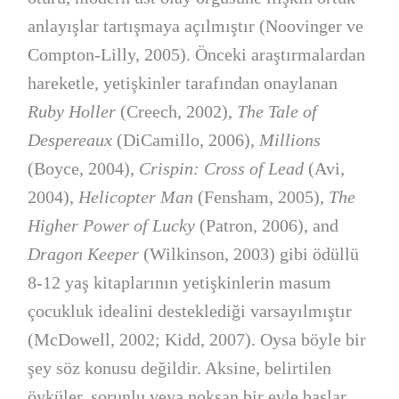
anlayışlar tartışmaya açılmıştır (Noovinger ve
Compton-Lilly, 2005). Önceki araştırmalardan
hareketle, yetişkinler tarafından onaylanan
Ruby Holler
(Creech, 2002),
The Tale of
Despereaux
(DiCamillo, 2006),
Millions
(Boyce, 2004),
Crispin: Cross of Lead
(Avi,
2004),
Helicopter Man
(Fensham, 2005),
The
Higher Power of Lucky
(Patron, 2006), and
Dragon Keeper
(Wilkinson, 2003) gibi ödüllü
8-12 yaş kitaplarının yetişkinlerin masum
çocukluk idealini desteklediği varsayılmıştır
(McDowell, 2002; Kidd, 2007). Oysa böyle bir
şey söz konusu değildir. Aksine, belirtilen
öyküler, sorunlu veya noksan bir evle başlar,