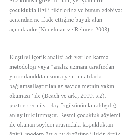
Söz konusu gözetim hali, yetişkinlerin
çocuklukla ilgili fikirlerine ve bunun edebiyat
açısından ne ifade ettiğine büyük alan
açmaktadır (Nodelman ve Reimer, 2003).
Eleştirel içerik analizi adı verilen karma
metodoloji veya “analiz uzmanı tarafından
yorumlandıktan sonra yeni anlatılarla
bağlamsallaştırılan az sayıda metnin yakın
okuması” ile (Beach ve ark., 2009, s.2),
postmodern üst olay örgüsünün kuraldışılığı
anlaşılır kılınmıştır. Resmi çocukluk söylemi
ile okunan söylem arasındaki kopukluktan
ötürü, modern üst olay örgüsüne ilişkin örtük