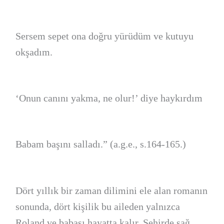
Sersem sepet ona doğru yürüdüm ve kutuyu
okşadım.
‘Onun canını yakma, ne olur!’ diye haykırdım
Babam başını salladı.” (a.g.e., s.164-165.)
Dört yıllık bir zaman dilimini ele alan romanın
sonunda, dört kişilik bu aileden yalnızca
Roland ve babası hayatta kalır. Şehirde sağ