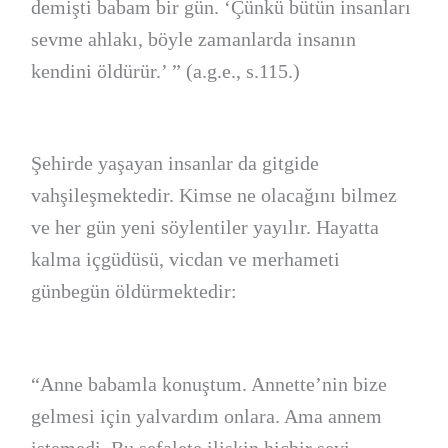
demişti babam bir gün. ‘Çünkü bütün insanları
sevme ahlakı, böyle zamanlarda insanın
kendini öldürür.’ ” (a.g.e., s.115.)
Şehirde yaşayan insanlar da gitgide
vahşileşmektedir. Kimse ne olacağını bilmez
ve her gün yeni söylentiler yayılır. Hayatta
kalma içgüdüsü, vicdan ve merhameti
günbegün öldürmektedir:
“Anne babamla konuştum. Annette’nin bize
gelmesi için yalvardım onlara. Ama annem
istemedi. Bu sefalete ilişkin hiçbir şeyi