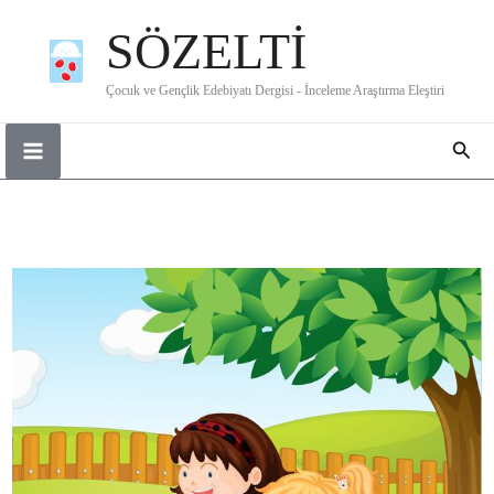
İçeriğe
SÖZELTİ
atla
Çocuk ve Gençlik Edebiyatı Dergisi - İnceleme Araştırma Eleştiri
Ara