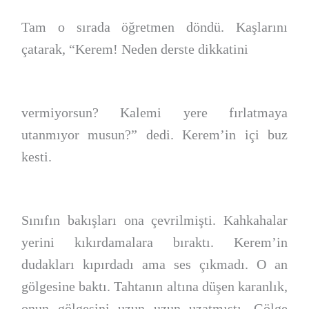
Tam o sırada öğretmen döndü. Kaşlarını
çatarak, “Kerem! Neden derste dikkatini
vermiyorsun? Kalemi yere fırlatmaya
utanmıyor musun?” dedi. Kerem’in içi buz
kesti.
Sınıfın bakışları ona çevrilmişti. Kahkahalar
yerini kıkırdamalara bıraktı. Kerem’in
dudakları kıpırdadı ama ses çıkmadı. O an
gölgesine baktı. Tahtanın altına düşen karanlık,
onun gölgesini uzun uzun uzatmıştı. Gölge