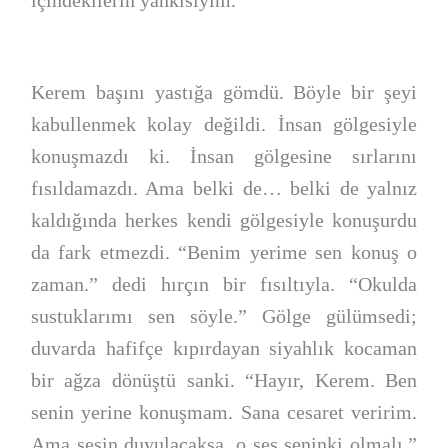
içindekilerin yankısıyım.
Kerem başını yastığa gömdü. Böyle bir şeyi
kabullenmek kolay değildi. İnsan gölgesiyle
konuşmazdı ki. İnsan gölgesine sırlarını
fısıldamazdı. Ama belki de… belki de yalnız
kaldığında herkes kendi gölgesiyle konuşurdu
da fark etmezdi. “Benim yerime sen konuş o
zaman.” dedi hırçın bir fısıltıyla. “Okulda
sustuklarımı sen söyle.” Gölge gülümsedi;
duvarda hafifçe kıpırdayan siyahlık kocaman
bir ağza dönüştü sanki. “Hayır, Kerem. Ben
senin yerine konuşmam. Sana cesaret veririm.
Ama sesin duyulacaksa, o ses seninki olmalı.”