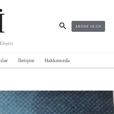
İ
Arama
ABONE OLUN
leştiri
ılar
İletişim
Hakkımızda