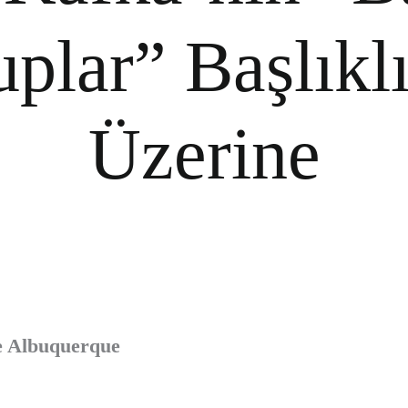
plar” Başlıklı
Üzerine
e Albuquerque