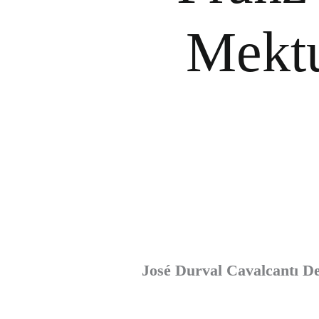
Mektu
José Durval Cavalcantı D