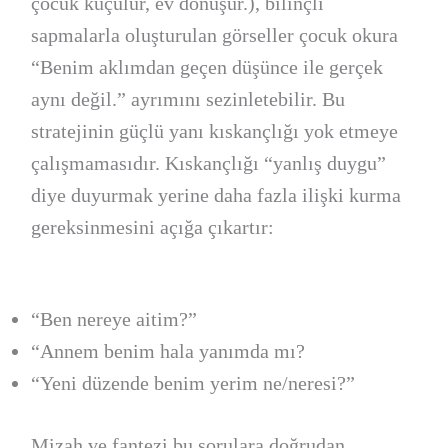
çocuk küçülür, ev dönüşür.), bilinçli
sapmalarla oluşturulan görseller çocuk okura
“Benim aklımdan geçen düşünce ile gerçek
aynı değil.” ayrımını sezinletebilir. Bu
stratejinin güçlü yanı kıskançlığı yok etmeye
çalışmamasıdır. Kıskançlığı “yanlış duygu”
diye duyurmak yerine daha fazla ilişki kurma
gereksinmesini açığa çıkartır:
“Ben nereye aitim?”
“Annem benim hala yanımda mı?
“Yeni düzende benim yerim ne/neresi?”
Mizah ve fantezi bu sorulara doğrudan