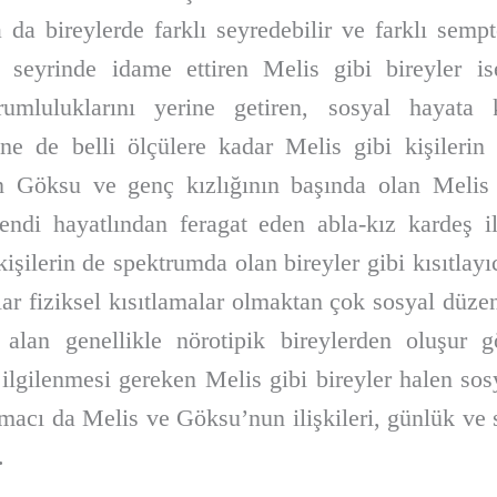
da bireylerde farklı seyredebilir ve farklı semp
l seyrinde idame ettiren Melis gibi bireyler is
orumluluklarını yerine getiren, sosyal hayat
ne de belli ölçülere kadar Melis gibi kişilerin 
Göksu ve genç kızlığının başında olan Melis 
ndi hayatlından feragat eden abla-kız kardeş il
işilerin de spektrumda olan bireyler gibi kısıtlay
alar fiziksel kısıtlamalar olmaktan çok sosyal düz
al alan genellikle nörotipik bireylerden oluşu
lgilenmesi gereken Melis gibi bireyler halen sos
macı da Melis ve Göksu’nun ilişkileri, günlük ve so
.