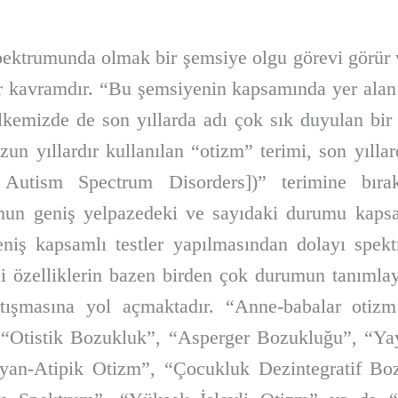
pektrumunda olmak bir şemsiye olgu görevi görür 
r kavramdır. “Bu şemsiyenin kapsamında yer alan
kemizde de son yıllarda adı çok sık duyulan bir
Uzun yıllardır kullanılan “otizm” terimi, son yıll
tism Spectrum Disorders])” terimine bırakm
umun geniş yelpazedeki ve sayıdaki durumu kaps
eniş kapsamlı testler yapılmasından dolayı spek
elli özelliklerin bazen birden çok durumun tanıml
tışmasına yol açmaktadır. “Anne-babalar otiz
; “Otistik Bozukluk”, “Asperger Bozukluğu”, “Ya
yan-Atipik Otizm”, “Çocukluk Dezintegratif Bozu