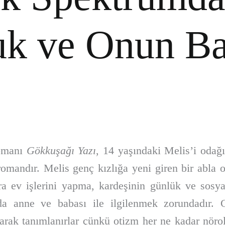
k ve Onun B
romanı
Gökkuşağı Yazı
, 14 yaşındaki Melis’i odağ
r romandır. Melis genç kızlığa yeni giren bir abla 
a ev işlerini yapma, kardeşinin günlük ve sosyal
 anne ve babası ile ilgilenmek zorundadır. Gö
arak tanımlanırlar çünkü otizm her ne kadar nörol