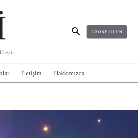
İ
Arama
ABONE OLUN
leştiri
ılar
İletişim
Hakkımızda