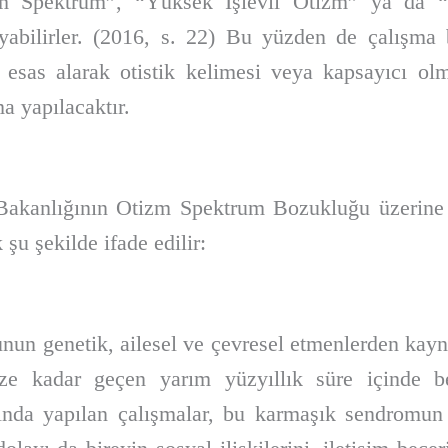
izm Spektrum”, “Yüksek İşlevli Otizm” ya da “
duyabilirler. (2016, s. 22) Bu yüzden de çalışm
 esas alarak otistik kelimesi veya kapsayıcı olma
a yapılacaktır.
 Bakanlığının Otizm Spektrum Bozukluğu üzerine
şu şekilde ifade edilir:
un genetik, ailesel ve çevresel etmenlerden kayn
 kadar geçen yarım yüzyıllık süre içinde bey
lanında yapılan çalışmalar, bu karmaşık sendromun