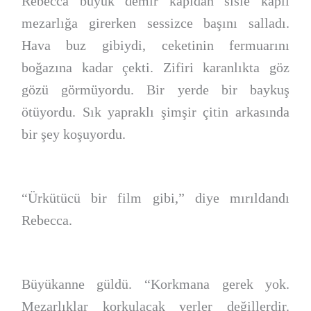
Rebecca büyük demir kapıdan sisle kaplı
mezarlığa girerken sessizce başını salladı.
Hava buz gibiydi, ceketinin fermuarını
boğazına kadar çekti. Zifiri karanlıkta göz
gözü görmüyordu. Bir yerde bir baykuş
ötüyordu. Sık yapraklı şimşir çitin arkasında
bir şey koşuyordu.
“Ürkütücü bir film gibi,” diye mırıldandı
Rebecca.
Büyükanne güldü. “Korkmana gerek yok.
Mezarlıklar korkulacak yerler değillerdir.