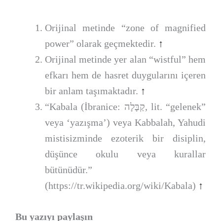
Orijinal metinde “zone of magnified
power” olarak geçmektedir.
↑
Orijinal metinde yer alan “wistful” hem
efkarı hem de hasret duygularını içeren
bir anlam taşımaktadır.
↑
“Kabala (İbranice: קַבָּלָה‎, lit. “gelenek”
veya ‘yazışma’) veya Kabbalah, Yahudi
mistisizminde ezoterik bir disiplin,
düşünce okulu veya kurallar
bütünüdür.”
(https://tr.wikipedia.org/wiki/Kabala)
↑
Bu yazıyı paylaşın