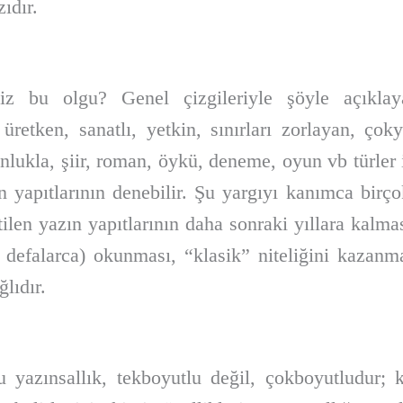
ıdır.
iz bu olgu? Genel çizgileriyle şöyle açıklayab
ı, üretken, sanatlı, yetkin, sınırları zorlayan, ço
nlukla, şiir, roman, öykü, deneme, oyun vb türler iç
zın yapıtlarının denebilir. Şu yargıyı kanımca birç
len yazın yapıtlarının daha sonraki yıllara kalma
 defalarca) okunması, “klasik” niteliğini kazanm
lıdır.
u yazınsallık, tekboyutlu değil, çokboyutludur; 