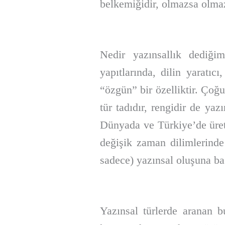
belkemiğidir, olmazsa olmaz
Nedir yazınsallık dediğim
yapıtlarında, dilin yaratıc
“özgün” bir özelliktir. Çoğu
tür tadıdır, rengidir de ya
Dünyada ve Türkiye’de üreti
değişik zaman dilimlerinde
sadece) yazınsal oluşuna bağ
Yazınsal türlerde aranan b