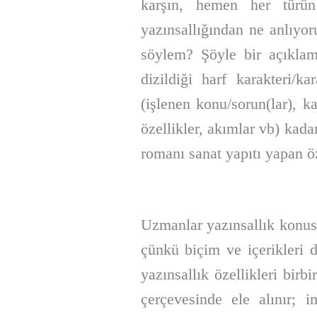
karşın, hemen her türün b
yazınsallığından ne anlıyo
söylem? Şöyle bir açıklama
dizildiği harf karakteri/ka
(işlenen konu/sorun(lar), ka
özellikler, akımlar vb) kad
romanı sanat yapıtı yapan öz
Uzmanlar yazınsallık konusu
çünkü biçim ve içerikleri d
yazınsallık özellikleri birb
çerçevesinde ele alınır; i