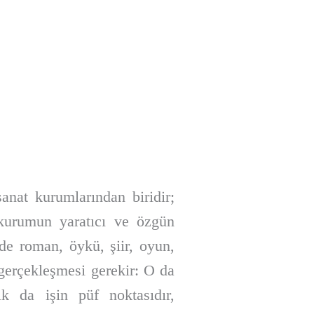
sanat kurumlarından biridir;
ü kurumun yaratıcı ve özgün
nde roman, öykü, şiir, oyun,
n gerçekleşmesi gerekir: O da
ık da işin püf noktasıdır,