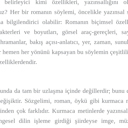
elirleyici kimi özellikleri, yazınsallığını 
ruz? Her bir romanın söylemi, öncelikle yazınsal 
 bilgilendirici olabilir: Romanın biçimsel özell
rakterleri ve boyutları, görsel araç-gereçleri, s
hramanlar, bakış açısı-anlatıcı, yer, zaman, sunula
ar hemen her yönünü kapsayan bu söylemin çeşitliliğ
elliklerdendir.
nda da tam bir uzlaşma içinde değillerdir; bunu 
eğişiktir. Sözgelimi, roman, öykü gibi kurmaca me
irinden çok farklıdır. Kurmaca metinlerde yazınsal
mgesel dilin işleme girdiği şiirdeyse imge, müz