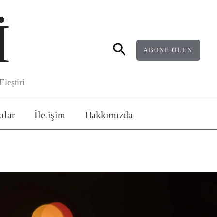
İ
Arama
ABONE OLUN
leştiri
ılar
İletişim
Hakkımızda