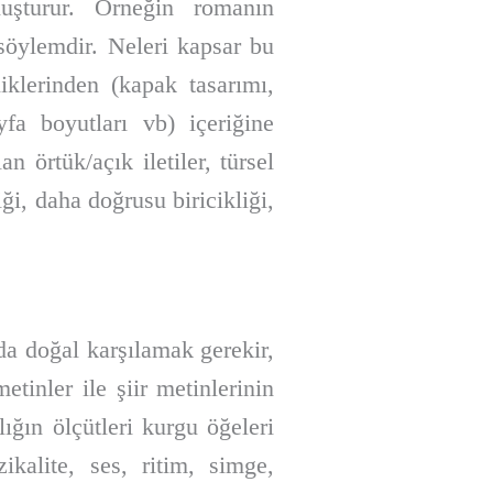
oluşturur. Örneğin romanın
söylemdir. Neleri kapsar bu
iklerinden (kapak tasarımı,
ayfa boyutları vb) içeriğine
n örtük/açık iletiler, türsel
i, daha doğrusu biricikliği,
da doğal karşılamak gerekir,
tinler ile şiir metinlerinin
lığın ölçütleri kurgu öğeleri
ikalite, ses, ritim, simge,